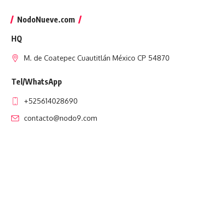
NodoNueve.com
HQ
M. de Coatepec Cuautitlán México CP 54870
Tel/WhatsApp
+525614028690
contacto@nodo9.com