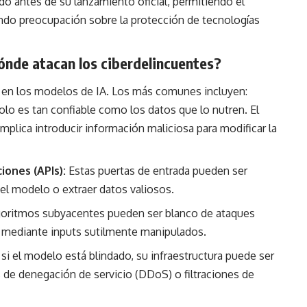
do antes de su lanzamiento oficial, permitiendo el
ndo preocupación sobre la protección de tecnologías
dónde atacan los ciberdelincuentes?
e en los modelos de IA. Los más comunes incluyen:
o es tan confiable como los datos que lo nutren. El
plica introducir información maliciosa para modificar la
iones (APIs):
Estas puertas de entrada pueden ser
el modelo o extraer datos valiosos.
goritmos subyacentes pueden ser blanco de ataques
es mediante inputs sutilmente manipulados.
si el modelo está blindado, su infraestructura puede ser
 de denegación de servicio (DDoS) o filtraciones de