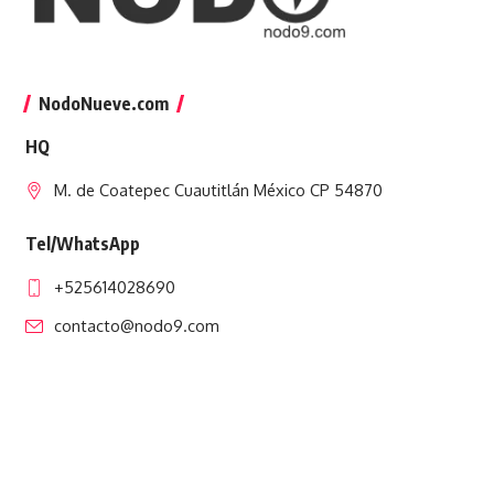
NodoNueve.com
HQ
M. de Coatepec Cuautitlán México CP 54870
Tel/WhatsApp
+525614028690
contacto@nodo9.com