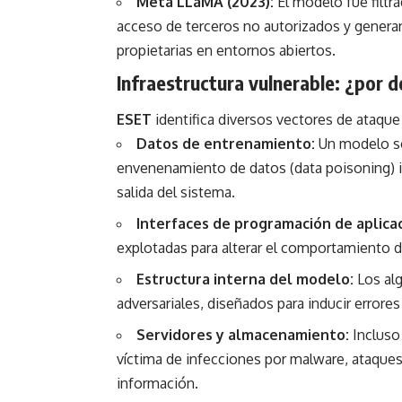
Meta LLaMA (2023):
El modelo fue filtra
acceso de terceros no autorizados y genera
propietarias en entornos abiertos.
Infraestructura vulnerable: ¿por 
ESET
identifica diversos vectores de ataqu
Datos de entrenamiento:
Un modelo sol
envenenamiento de datos (data poisoning) im
salida del sistema.
Interfaces de programación de aplicac
explotadas para alterar el comportamiento d
Estructura interna del modelo:
Los al
adversariales, diseñados para inducir error
Servidores y almacenamiento:
Incluso 
víctima de infecciones por malware, ataques
información.