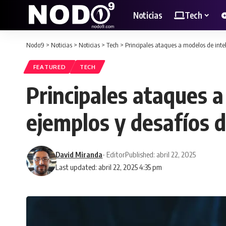
Noticias
Tech
Nodo9
>
Noticias
>
Noticias
>
Tech
>
Principales ataques a modelos de intel
FEATURED
TECH
Principales ataques a
ejemplos y desafíos 
David Miranda
- Editor
Published: abril 22, 2025
Last updated: abril 22, 2025 4:35 pm