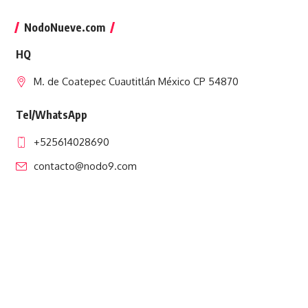
NodoNueve.com
HQ
M. de Coatepec Cuautitlán México CP 54870
Tel/WhatsApp
+525614028690
contacto@nodo9.com