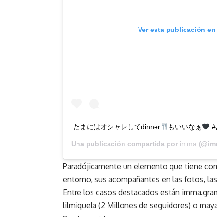
Ver esta publicación en
たまにはオシャレしてdinner
もいいなぁ
#
Una publicación compartida por
imma
(@imm
Paradójicamente un elemento que tiene como 
entorno, sus acompañantes en las fotos, las
Entre los casos destacados están
imma.gra
lilmiquela
(2 Millones de seguidores) o may