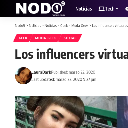
Noticias
Tech
Nodo9
>
Noticias
>
Noticias
>
Geek
>
Moda Geek
>
Los influencers virtuale
GEEK
MODA GEEK
SOCIAL
Los influencers virtua
LauraDark
Published: marzo 22, 2020
Last updated: marzo 22, 2020 9:27 pm