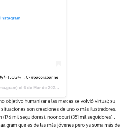
 Instagram
あたしCGらしい #pacorabanne
a.gram) el
6 de Mar de 2020 a las 7:22 PST
objetivo humanizar a las marcas se volvió virtual; su
 situaciones son creaciones de uno o más ilustradores.
m
(176 mil seguidores),
noonoouri
(351 mil seguidores) ,
aaa.gram que es de las más jóvenes pero ya suma más de