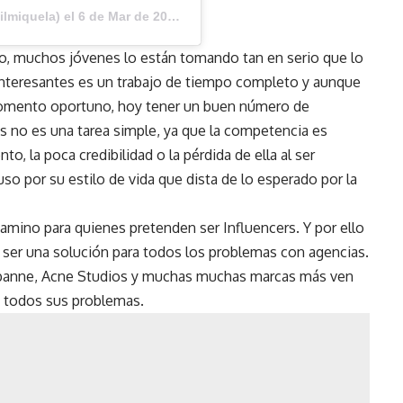
ilmiquela) el
6 de Mar de 2020 a las 11:04 PST
po, muchos jóvenes lo están tomando tan en serio que lo
nteresantes es un trabajo de tiempo completo y aunque
l momento oportuno, hoy tener un buen número de
s no es una tarea simple, ya que la competencia es
, la poca credibilidad o la pérdida de ella al ser
uso por su estilo de vida que dista de lo esperado por la
amino para quienes pretenden ser Influencers. Y por ello
ce ser una solución para todos los problemas con agencias.
abanne, Acne Studios y muchas muchas marcas más ven
si todos sus problemas.