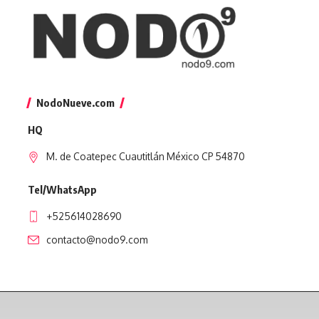
NodoNueve.com
HQ
M. de Coatepec Cuautitlán México CP 54870
Tel/WhatsApp
+525614028690
contacto@nodo9.com