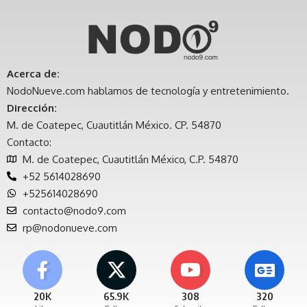
Acerca de:
NodoNueve.com hablamos de tecnología y entretenimiento.
Dirección:
M. de Coatepec, Cuautitlán México. CP. 54870
Contacto:
M. de Coatepec, Cuautitlán México, C.P. 54870
+52 5614028690
+525614028690
contacto@nodo9.com
rp@nodonueve.com
20K
65.9K
308
320