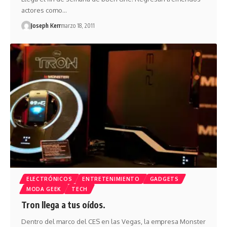
actores como…
Joseph Kerr
marzo 18, 2011
ELECTRÓNICOS
ENTRETENIMIENTO
GADGETS
MODA GEEK
TECH
Tron llega a tus oídos.
Dentro del marco del CES en las Vegas, la empresa Monster