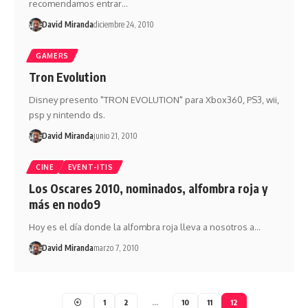
recomendamos entrar…
David Miranda
diciembre 24, 2010
GAMERS
Tron Evolution
Disney presento "TRON EVOLUTION" para Xbox360, PS3, wii,
psp y nintendo ds.
David Miranda
junio 21, 2010
CINE
EVENT-ITIS
Los Oscares 2010, nominados, alfombra roja y
más en nodo9
Hoy es el día donde la alfombra roja lleva a nosotros a…
David Miranda
marzo 7, 2010
1
2
…
10
11
12