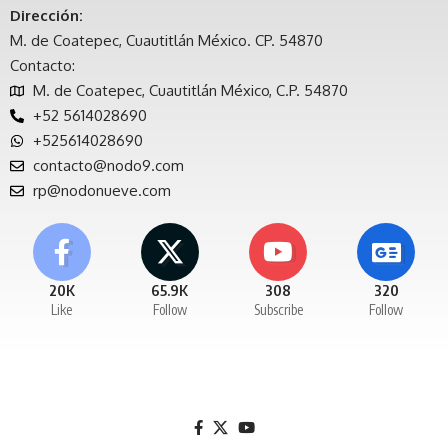
Dirección:
M. de Coatepec, Cuautitlán México. CP. 54870
Contacto:
M. de Coatepec, Cuautitlán México, C.P. 54870
+52 5614028690
+525614028690
contacto@nodo9.com
rp@nodonueve.com
20K
65.9K
308
320
Like
Follow
Subscribe
Follow