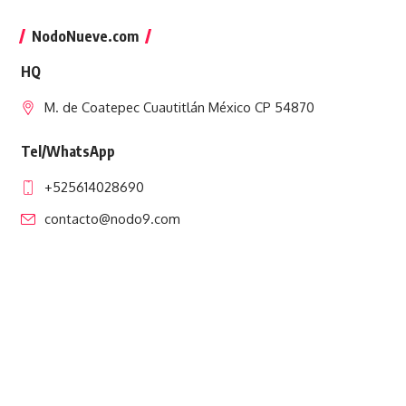
NodoNueve.com
HQ
M. de Coatepec Cuautitlán México CP 54870
Tel/WhatsApp
+525614028690
contacto@nodo9.com