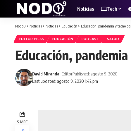
Noticias
Tech
Nodo9
>
Noticias
>
Noticias
>
Educación
>
Educación, pandemia y tecnolo
EDITOR PICKS
EDUCACIÓN
PODCAST
SALUD
Educación, pandemia
David Miranda
- Editor
Published: agosto 9, 2020
Last updated: agosto 9, 2020 1:42 pm
SHARE