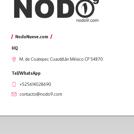
NodoNueve.com
HQ
M. de Coatepec Cuautitlán México CP 54870
Tel/WhatsApp
+525614028690
contacto@nodo9.com