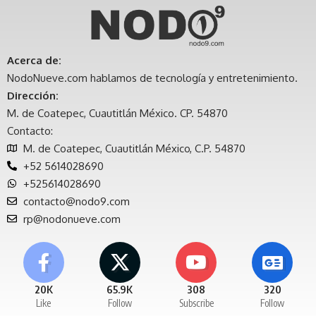
Acerca de:
NodoNueve.com hablamos de tecnología y entretenimiento.
Dirección:
M. de Coatepec, Cuautitlán México. CP. 54870
Contacto:
M. de Coatepec, Cuautitlán México, C.P. 54870
+52 5614028690
+525614028690
contacto@nodo9.com
rp@nodonueve.com
20K
65.9K
308
320
Like
Follow
Subscribe
Follow