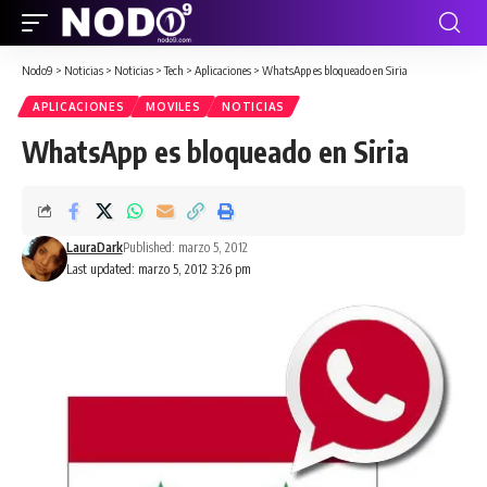
Nodo9
>
Noticias
>
Noticias
>
Tech
>
Aplicaciones
>
WhatsApp es bloqueado en Siria
APLICACIONES
MOVILES
NOTICIAS
WhatsApp es bloqueado en Siria
LauraDark
Published: marzo 5, 2012
Last updated: marzo 5, 2012 3:26 pm