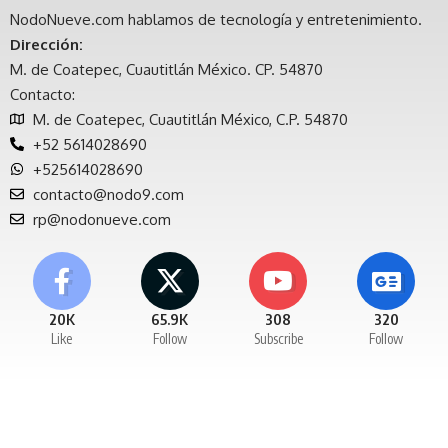
NodoNueve.com hablamos de tecnología y entretenimiento.
Dirección:
M. de Coatepec, Cuautitlán México. CP. 54870
Contacto:
M. de Coatepec, Cuautitlán México, C.P. 54870
+52 5614028690
+525614028690
contacto@nodo9.com
rp@nodonueve.com
20K
65.9K
308
320
Like
Follow
Subscribe
Follow