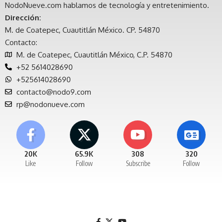
NodoNueve.com hablamos de tecnología y entretenimiento.
Dirección:
M. de Coatepec, Cuautitlán México. CP. 54870
Contacto:
M. de Coatepec, Cuautitlán México, C.P. 54870
+52 5614028690
+525614028690
contacto@nodo9.com
rp@nodonueve.com
20K
65.9K
308
320
Like
Follow
Subscribe
Follow