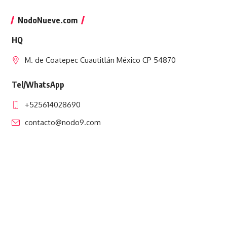
NodoNueve.com
HQ
M. de Coatepec Cuautitlán México CP 54870
Tel/WhatsApp
+525614028690
contacto@nodo9.com