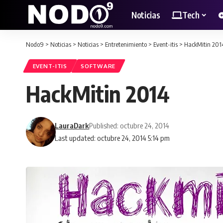
Noticias
Tech
Nodo9
>
Noticias
>
Noticias
>
Entretenimiento
>
Event-itis
>
HackMitin 201
EVENT-ITIS
SOFTWARE
HackMitin 2014
LauraDark
Published: octubre 24, 2014
Last updated: octubre 24, 2014 5:14 pm