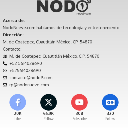
Acerca de:
NodoNueve.com hablamos de tecnología y entretenimiento.
Dirección:
M. de Coatepec, Cuautitlán México. CP. 54870
Contacto:
M. de Coatepec, Cuautitlán México, C.P. 54870
+52 5614028690
+525614028690
contacto@nodo9.com
rp@nodonueve.com
20K
65.9K
308
320
Like
Follow
Subscribe
Follow