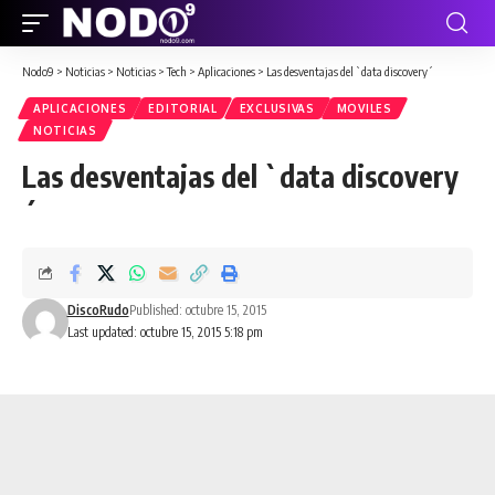
Nodo9
>
Noticias
>
Noticias
>
Tech
>
Aplicaciones
>
Las desventajas del `data discovery´
APLICACIONES
EDITORIAL
EXCLUSIVAS
MOVILES
NOTICIAS
Las desventajas del `data discovery
´
DiscoRudo
Published: octubre 15, 2015
Last updated: octubre 15, 2015 5:18 pm