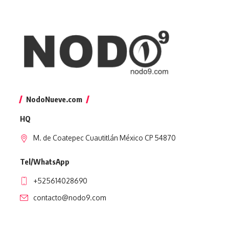
NodoNueve.com
HQ
M. de Coatepec Cuautitlán México CP 54870
Tel/WhatsApp
+525614028690
contacto@nodo9.com