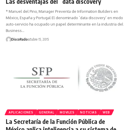
Las desventajas del `data discovery´
* Manuel del Pino, Manager Preventa de Information Builders en
México, España y Portugal El denominado `data discovery´ en modo
auto-servicio ha ocupado un papel determinante en la industria del
Business…
DiscoRudo
octubre 15, 2015
APLICACIONES
GENERAL
MOVILES
NOTICIAS
WEB
La Secretaría de la Función Pública de
México aplica inteligencia a su sistema de