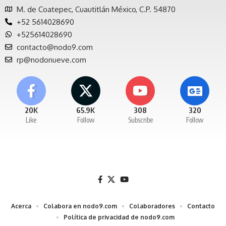
M. de Coatepec, Cuautitlán México, C.P. 54870
+52 5614028690
+525614028690
contacto@nodo9.com
rp@nodonueve.com
20K
65.9K
308
320
Like
Follow
Subscribe
Follow
Acerca
Colabora en nodo9.com
Colaboradores
Contacto
Política de privacidad de nodo9.com