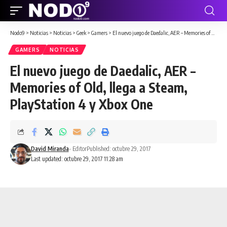
Nodo9
>
Noticias
>
Noticias
>
Geek
>
Gamers
>
El nuevo juego de Daedalic, AER – Memories of Old, llega a Steam, PlayStation 4 y Xbox One
GAMERS
NOTICIAS
El nuevo juego de Daedalic, AER –
Memories of Old, llega a Steam,
PlayStation 4 y Xbox One
David Miranda
- Editor
Published: octubre 29, 2017
Last updated: octubre 29, 2017 11:28 am