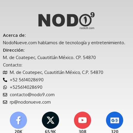
Acerca de:
NodoNueve.com hablamos de tecnología y entretenimiento.
Dirección:
M. de Coatepec, Cuautitlán México. CP. 54870
Contacto:
M. de Coatepec, Cuautitlán México, C.P. 54870
+52 5614028690
+525614028690
contacto@nodo9.com
rp@nodonueve.com
20K
65.9K
308
320