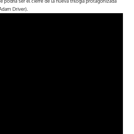
odría ser el cierre de la nueva trilogía protagonizada
(Adam Driver).