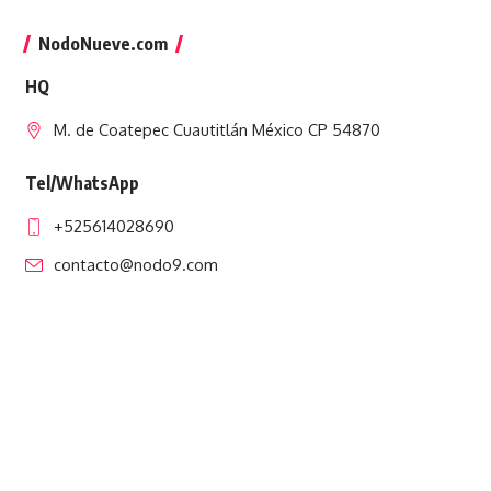
NodoNueve.com
HQ
M. de Coatepec Cuautitlán México CP 54870
Tel/WhatsApp
+525614028690
contacto@nodo9.com