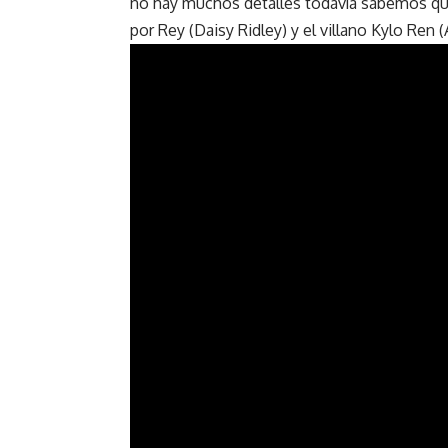
no hay muchos detalles todavía sabemos que p
por Rey (Daisy Ridley) y el villano Kylo Ren 