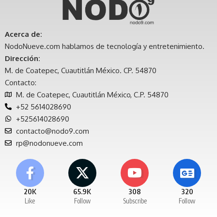
Acerca de:
NodoNueve.com hablamos de tecnología y entretenimiento.
Dirección:
M. de Coatepec, Cuautitlán México. CP. 54870
Contacto:
M. de Coatepec, Cuautitlán México, C.P. 54870
+52 5614028690
+525614028690
contacto@nodo9.com
rp@nodonueve.com
20K
65.9K
308
320
Like
Follow
Subscribe
Follow