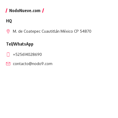
NodoNueve.com
HQ
M. de Coatepec Cuautitlán México CP 54870
Tel/WhatsApp
+525614028690
contacto@nodo9.com