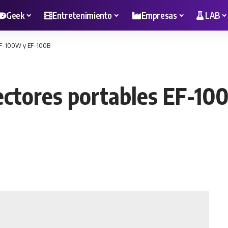
Geek
Entretenimiento
Empresas
LAB
 EF-100W y EF-100B
ectores portables EF-1