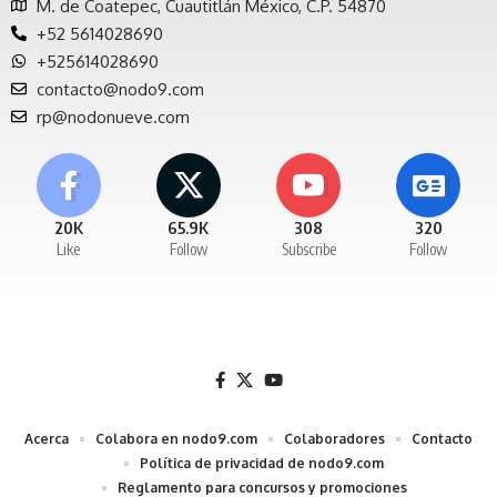
M. de Coatepec, Cuautitlán México, C.P. 54870
+52 5614028690
+525614028690
contacto@nodo9.com
rp@nodonueve.com
20K
65.9K
308
320
Like
Follow
Subscribe
Follow
Acerca
Colabora en nodo9.com
Colaboradores
Contacto
Política de privacidad de nodo9.com
Reglamento para concursos y promociones