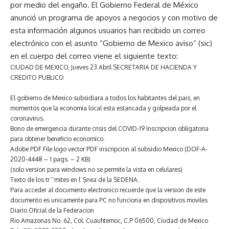
por medio del engaño. El Gobierno Federal de México
anunció un programa de apoyos a negocios y con motivo de
esta información algunos usuarios han recibido un correo
electrónico con el asunto “Gobierno de Mexico aviso” (sic)
en el cuerpo del correo viene el siguiente texto:
CIUDAD DE MEXICO, Jueves 23 Abril SECRETARIA DE HACIENDA Y
CREDITO PUBLICO
El gobierno de Mexico subsidiara a todos los habitantes del pais, en
momentos que la economia local esta estancada y golpeada por el
coronavirus.
Bono de emergencia durante crisis del COVID-19 Inscripcion obligatoria
para obtener beneficio economico.
Adobe PDF File logo vector PDF inscripcion al subsidio Mexico (DOF-A-
2020-4448 – 1 pags. – 2 KB)
(solo version para windows no se permite la vista en celulares)
Texto de los tr¨˘mites en l¨Şnea de la SEDENA.
Para acceder al documento electronico recuerde que la version de este
documento es unicamente para PC no funciona en dispositivos moviles
Diario Oficial de la Federacion
Rio Amazonas No. 62, Col. Cuauhtemoc, C.P 06500, Ciudad de Mexico