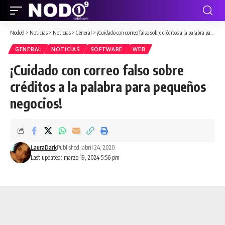
Nodo9
>
Noticias
>
Noticias
>
General
>
¡Cuidado con correo falso sobre créditos a la palabra para pequeños negocios!
GENERAL
NOTICIAS
SOFTWARE
WEB
¡Cuidado con correo falso sobre
créditos a la palabra para pequeños
negocios!
LauraDark
Published: abril 24, 2020
Last updated: marzo 19, 2024 5:56 pm