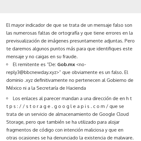
El mayor indicador de que se trata de un mensaje falso son
las numerosas faltas de ortografía y que tiene errores en la
previsualización de imágenes presuntamente adjuntas. Pero
te daremos algunos puntos más para que identifiques este
mensaje y no caigas en su fraude.
El remitente es “De:
Gob.mx
<no-
reply3@bbcnewday.xyz>” que obviamente es un falso. El
dominio .xyz definitivamente no pertenecen al Gobierno de
México ni a la Secretaría de Hacienda
Los enlaces al parecer mandan a una dirección de en h t
t p s : / / s t o r a g e . g o o g l e a p i s . c o m / que se
trata de un servicio de almacenamiento de Google Cloud
Storage, pero que también se ha utilizado para alojar
fragmentos de código con intención maliciosa y que en
otras ocasiones se ha denunciado la existencia de malware.