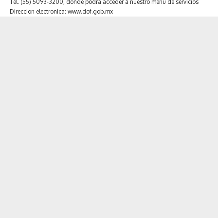
Tel. (55) 5093-3200, donde podra acceder a nuestro menu de servicios
Direccion electronica: www.dof.gob.mx