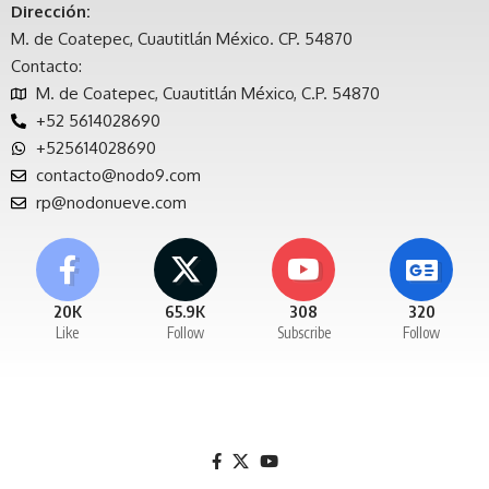
Dirección:
M. de Coatepec, Cuautitlán México. CP. 54870
Contacto:
M. de Coatepec, Cuautitlán México, C.P. 54870
+52 5614028690
+525614028690
contacto@nodo9.com
rp@nodonueve.com
20K
65.9K
308
320
Like
Follow
Subscribe
Follow