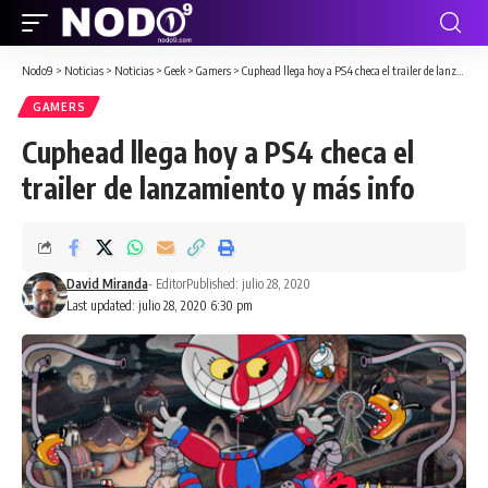
Nodo9
>
Noticias
>
Noticias
>
Geek
>
Gamers
>
Cuphead llega hoy a PS4 checa el trailer de lanzamiento y más info
GAMERS
Cuphead llega hoy a PS4 checa el
trailer de lanzamiento y más info
David Miranda
- Editor
Published: julio 28, 2020
Last updated: julio 28, 2020 6:30 pm