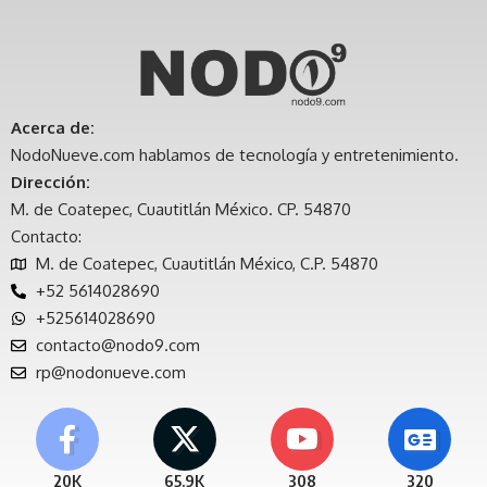
Acerca de:
NodoNueve.com hablamos de tecnología y entretenimiento.
Dirección:
M. de Coatepec, Cuautitlán México. CP. 54870
Contacto:
M. de Coatepec, Cuautitlán México, C.P. 54870
+52 5614028690
+525614028690
contacto@nodo9.com
rp@nodonueve.com
20K
65.9K
308
320