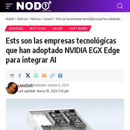
Nodo9
>
Noticias
>
Noticias
>
General
>
Ests son las empresas tecnológicas que han adoptado NVIDIA EGX Edge para integrar AI
GENERAL
NOTICIAS
SALUD
SOFTWARE
Ests son las empresas tecnológicas
que han adoptado NVIDIA EGX Edge
para integrar AI
LauraDark
Published: octubre 6, 2020
Last updated: marzo 19, 2024 5:55 pm