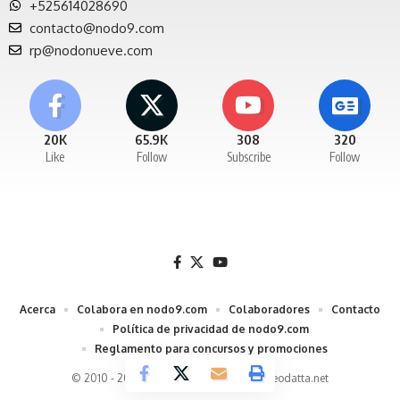
+525614028690
contacto@nodo9.com
rp@nodonueve.com
20K
65.9K
308
320
Like
Follow
Subscribe
Follow
Acerca
Colabora en nodo9.com
Colaboradores
Contacto
Política de privacidad de nodo9.com
Reglamento para concursos y promociones
© 2010 - 2026 Nodo9 un desarrollo de
Neodatta.net