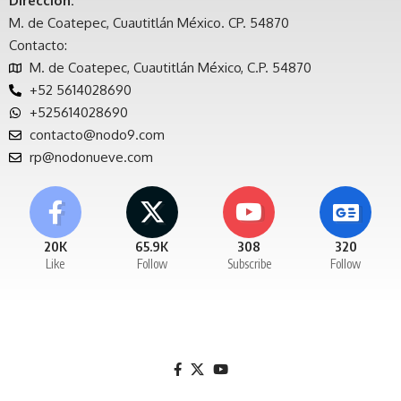
Dirección:
M. de Coatepec, Cuautitlán México. CP. 54870
Contacto:
M. de Coatepec, Cuautitlán México, C.P. 54870
+52 5614028690
+525614028690
contacto@nodo9.com
rp@nodonueve.com
20K
65.9K
308
320
Like
Follow
Subscribe
Follow