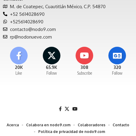
M. de Coatepec, Cuautitlán México, C.P. 54870
+52 5614028690
+525614028690
contacto@nodo9.com
rp@nodonueve.com
20K
65.9K
308
320
Like
Follow
Subscribe
Follow
Acerca
Colabora en nodo9.com
Colaboradores
Contacto
Política de privacidad de nodo9.com