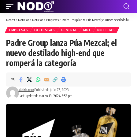
Nodo9
>
Noticias
>
Noticias
>
Empresas
>
Padre Group lanza Púa Mezcal; el nuevo destilado high-end que romperá la categoría
EMPRESAS
EXCLUSIVAS
GENERAL
MKT
NOTICIAS
Padre Group lanza Púa Mezcal; el
nuevo destilado high-end que
romperá la categoría
aldebaran
Published: julio 27, 2023
Last updated: marzo 19, 2024 5:53 pm