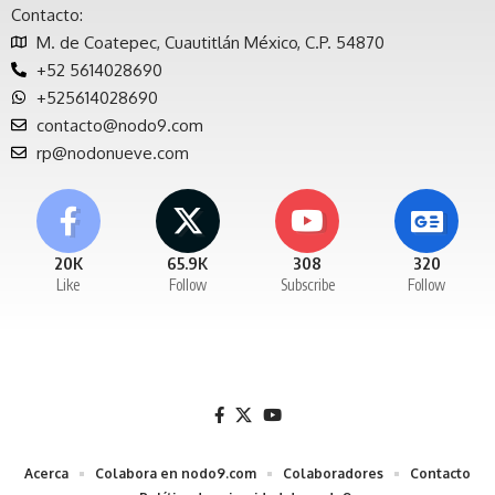
Contacto:
M. de Coatepec, Cuautitlán México, C.P. 54870
+52 5614028690
+525614028690
contacto@nodo9.com
rp@nodonueve.com
20K
65.9K
308
320
Like
Follow
Subscribe
Follow
Acerca
Colabora en nodo9.com
Colaboradores
Contacto