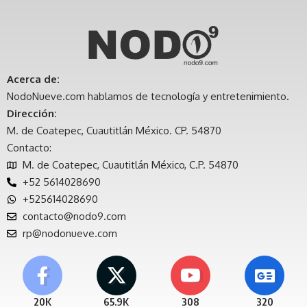
Acerca de:
NodoNueve.com hablamos de tecnología y entretenimiento.
Dirección:
M. de Coatepec, Cuautitlán México. CP. 54870
Contacto:
M. de Coatepec, Cuautitlán México, C.P. 54870
+52 5614028690
+525614028690
contacto@nodo9.com
rp@nodonueve.com
20K
65.9K
308
320