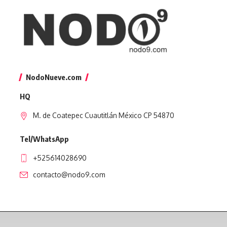
NodoNueve.com
HQ
M. de Coatepec Cuautitlán México CP 54870
Tel/WhatsApp
+525614028690
contacto@nodo9.com