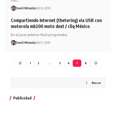
nos…
David Miranda
abril 6, 2010
Compartiendo Internet (thetering) via USB con
motorola mb200 moto dext / cliq México
En el post anterior Raúl preguntaba:
David Miranda
abril 5, 2010
1
2
…
5
6
7
8
Buscar
Publicidad