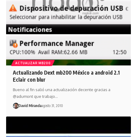
ACTUALIZAR MB200
Actualizando Dext mb200 México a android 2.1
Eclair con blur
Bueno al fin salió una actualización decente gracias a
@adumont que trabajo…
David Miranda
agosto 31, 2010