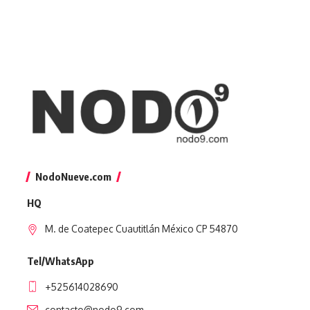
NodoNueve.com
HQ
M. de Coatepec Cuautitlán México CP 54870
Tel/WhatsApp
+525614028690
contacto@nodo9.com