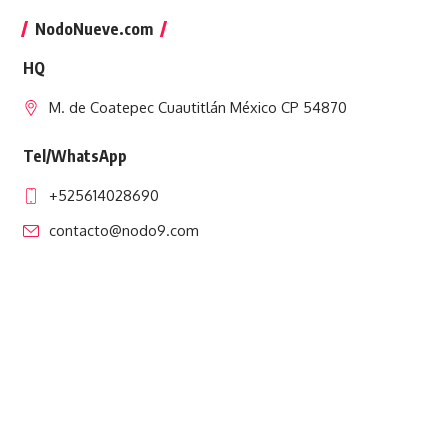
NodoNueve.com
HQ
M. de Coatepec Cuautitlán México CP 54870
Tel/WhatsApp
+525614028690
contacto@nodo9.com