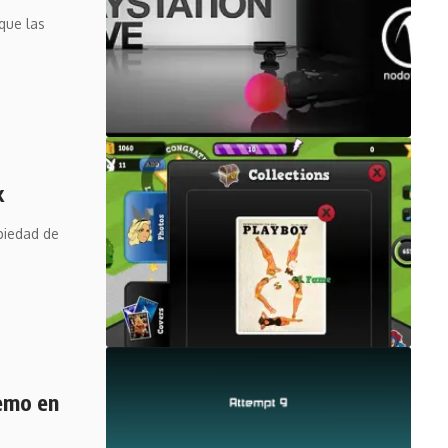
que las
k
opiedad de
demo en