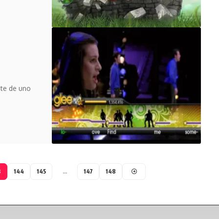
nte de uno
3
144
145
…
147
148