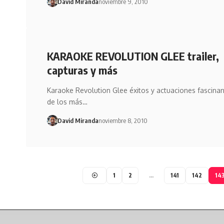
David Miranda
noviembre 9, 2010
KARAOKE REVOLUTION GLEE trailer,
capturas y más
Karaoke Revolution Glee éxitos y actuaciones fascina
de los más…
David Miranda
noviembre 8, 2010
1
2
…
141
142
14