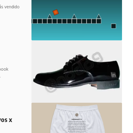
ás vendido
ebook
…
yos x