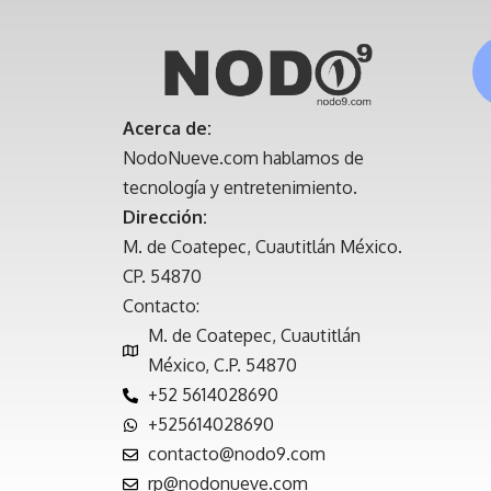
Acerca de:
NodoNueve.com hablamos de
tecnología y entretenimiento.
Dirección:
M. de Coatepec, Cuautitlán México.
CP. 54870
Contacto:
M. de Coatepec, Cuautitlán
México, C.P. 54870
+52 5614028690
+525614028690
contacto@nodo9.com
rp@nodonueve.com