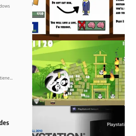
ndows
 tiene…
ades