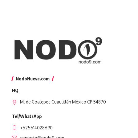
NodoNueve.com
HQ
M. de Coatepec Cuautitlán México CP 54870
Tel/WhatsApp
+525614028690
contacto@nodo9.com