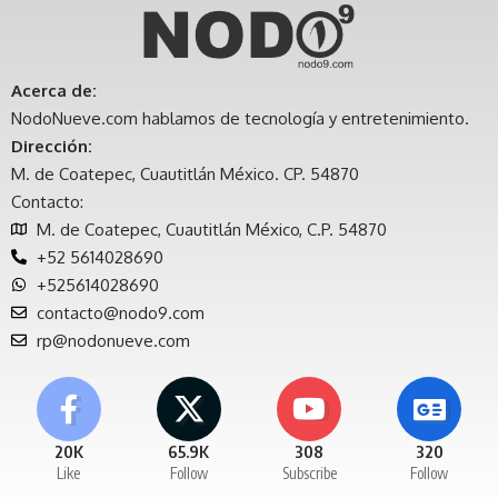
Acerca de:
NodoNueve.com hablamos de tecnología y entretenimiento.
Dirección:
M. de Coatepec, Cuautitlán México. CP. 54870
Contacto:
M. de Coatepec, Cuautitlán México, C.P. 54870
+52 5614028690
+525614028690
contacto@nodo9.com
rp@nodonueve.com
20K
65.9K
308
320
Like
Follow
Subscribe
Follow