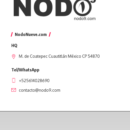
NodoNueve.com
HQ
M. de Coatepec Cuautitlán México CP 54870
Tel/WhatsApp
+525614028690
contacto@nodo9.com