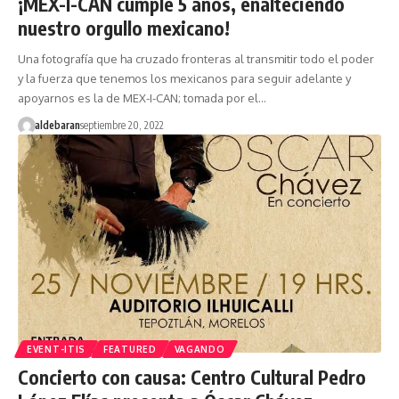
¡MEX-I-CAN cumple 5 años, enalteciendo
nuestro orgullo mexicano!
Una fotografía que ha cruzado fronteras al transmitir todo el poder
y la fuerza que tenemos los mexicanos para seguir adelante y
apoyarnos es la de MEX-I-CAN; tomada por el…
aldebaran
septiembre 20, 2022
EVENT-ITIS
FEATURED
VAGANDO
Concierto con causa: Centro Cultural Pedro