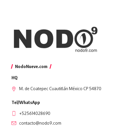
NodoNueve.com
HQ
M. de Coatepec Cuautitlán México CP 54870
Tel/WhatsApp
+525614028690
contacto@nodo9.com