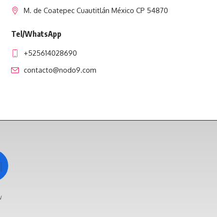
M. de Coatepec Cuautitlán México CP 54870
Tel/WhatsApp
+525614028690
contacto@nodo9.com
w