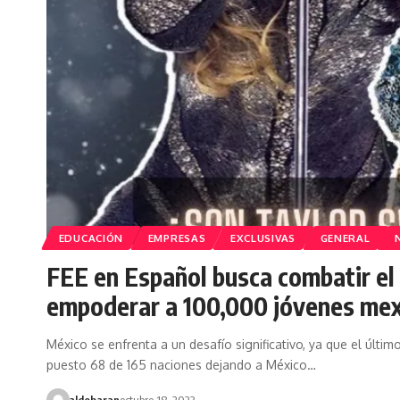
EDUCACIÓN
EMPRESAS
EXCLUSIVAS
GENERAL
FEE en Español busca combatir el
empoderar a 100,000 jóvenes me
México se enfrenta a un desafío significativo, ya que el últim
puesto 68 de 165 naciones dejando a México…