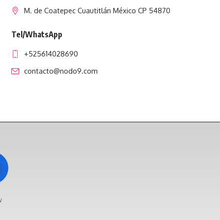
M. de Coatepec Cuautitlán México CP 54870
Tel/WhatsApp
+525614028690
contacto@nodo9.com
w