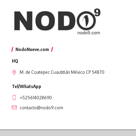
NodoNueve.com
HQ
M. de Coatepec Cuautitlán México CP 54870
Tel/WhatsApp
+525614028690
contacto@nodo9.com