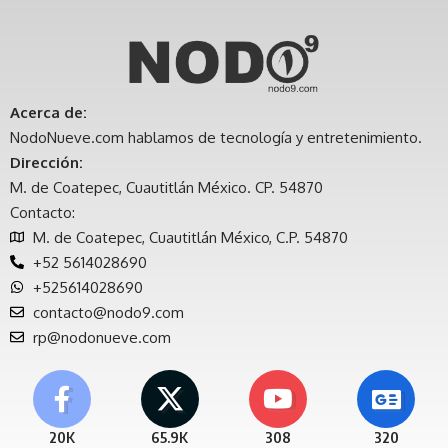
Acerca de:
NodoNueve.com hablamos de tecnología y entretenimiento.
Dirección:
M. de Coatepec, Cuautitlán México. CP. 54870
Contacto:
M. de Coatepec, Cuautitlán México, C.P. 54870
+52 5614028690
+525614028690
contacto@nodo9.com
rp@nodonueve.com
20K
65.9K
308
320