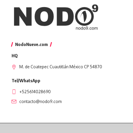
NodoNueve.com
HQ
M. de Coatepec Cuautitlán México CP 54870
Tel/WhatsApp
+525614028690
contacto@nodo9.com