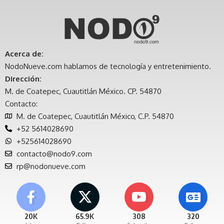
Acerca de:
NodoNueve.com hablamos de tecnología y entretenimiento.
Dirección:
M. de Coatepec, Cuautitlán México. CP. 54870
Contacto:
M. de Coatepec, Cuautitlán México, C.P. 54870
+52 5614028690
+525614028690
contacto@nodo9.com
rp@nodonueve.com
20K
65.9K
308
320