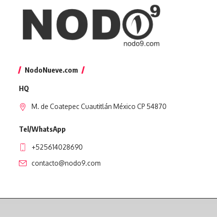
NodoNueve.com
HQ
M. de Coatepec Cuautitlán México CP 54870
Tel/WhatsApp
+525614028690
contacto@nodo9.com