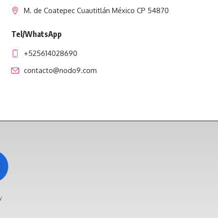
M. de Coatepec Cuautitlán México CP 54870
Tel/WhatsApp
+525614028690
contacto@nodo9.com
w