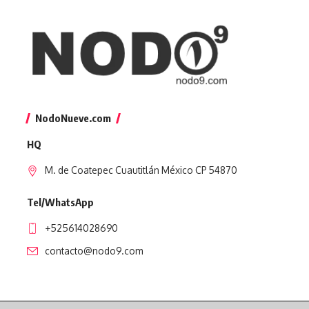
NodoNueve.com
HQ
M. de Coatepec Cuautitlán México CP 54870
Tel/WhatsApp
+525614028690
contacto@nodo9.com