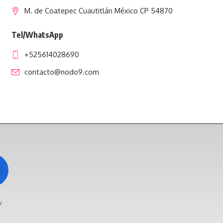
M. de Coatepec Cuautitlán México CP 54870
Tel/WhatsApp
+525614028690
contacto@nodo9.com
w