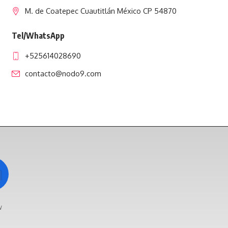
M. de Coatepec Cuautitlán México CP 54870
Tel/WhatsApp
+525614028690
contacto@nodo9.com
w