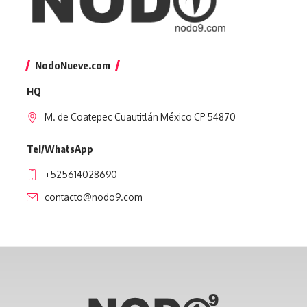
NodoNueve.com
HQ
M. de Coatepec Cuautitlán México CP 54870
Tel/WhatsApp
+525614028690
contacto@nodo9.com