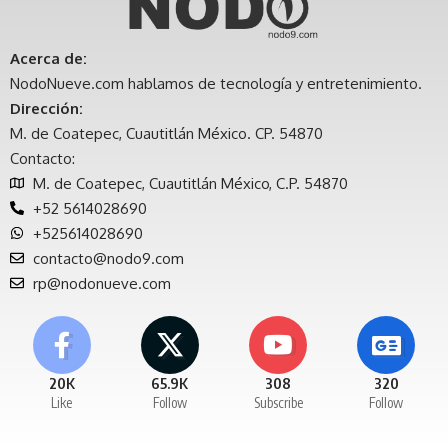
Acerca de:
NodoNueve.com hablamos de tecnología y entretenimiento.
Dirección:
M. de Coatepec, Cuautitlán México. CP. 54870
Contacto:
M. de Coatepec, Cuautitlán México, C.P. 54870
+52 5614028690
+525614028690
contacto@nodo9.com
rp@nodonueve.com
20K
65.9K
308
320
Like
Follow
Subscribe
Follow