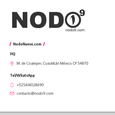
NodoNueve.com
HQ
M. de Coatepec Cuautitlán México CP 54870
Tel/WhatsApp
+525614028690
contacto@nodo9.com