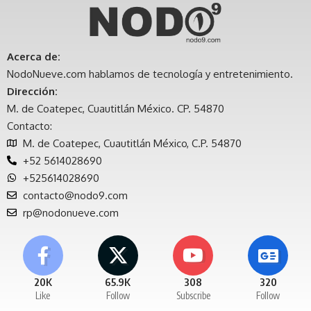
Acerca de:
NodoNueve.com hablamos de tecnología y entretenimiento.
Dirección:
M. de Coatepec, Cuautitlán México. CP. 54870
Contacto:
M. de Coatepec, Cuautitlán México, C.P. 54870
+52 5614028690
+525614028690
contacto@nodo9.com
rp@nodonueve.com
20K
65.9K
308
320
Like
Follow
Subscribe
Follow