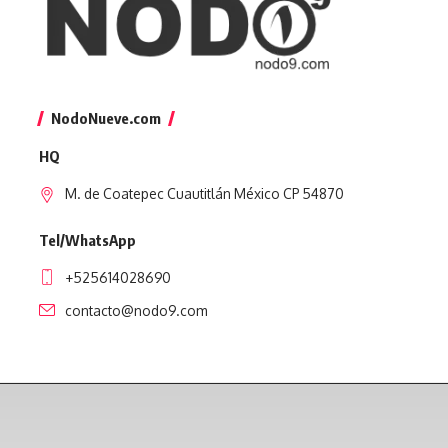
NodoNueve.com
HQ
M. de Coatepec Cuautitlán México CP 54870
Tel/WhatsApp
+525614028690
contacto@nodo9.com