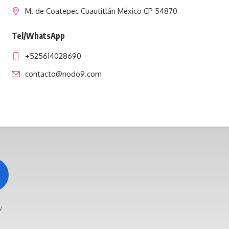
M. de Coatepec Cuautitlán México CP 54870
Tel/WhatsApp
+525614028690
contacto@nodo9.com
w