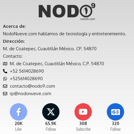
Acerca de:
NodoNueve.com hablamos de tecnología y entretenimiento.
Dirección:
M. de Coatepec, Cuautitlán México. CP. 54870
Contacto:
M. de Coatepec, Cuautitlán México, C.P. 54870
+52 5614028690
+525614028690
contacto@nodo9.com
rp@nodonueve.com
20K
65.9K
308
320
Like
Follow
Subscribe
Follow