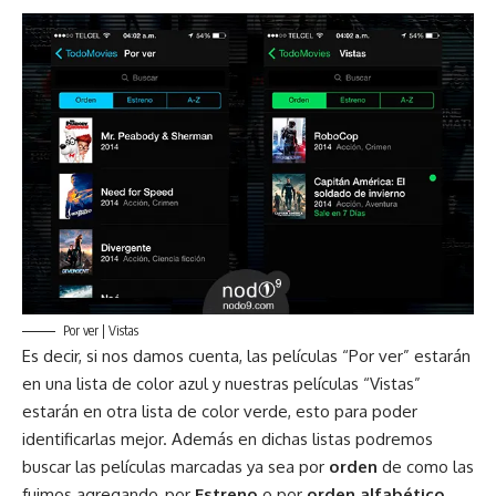
Por ver | Vistas
Es decir, si nos damos cuenta, las películas “Por ver” estarán
en una lista de color azul y nuestras películas “Vistas”
estarán en otra lista de color verde, esto para poder
identificarlas mejor. Además en dichas listas podremos
buscar las películas marcadas ya sea por
orden
de como las
fuimos agregando, por
Estreno
o por
orden alfabético
,