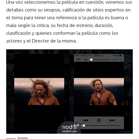
Una vez seleccionemos la película en cuestión, veremos sus
detalles como su sinopsis, calificación de sitios expertos en
el tema para tener una referencia si la película es buena o
mala según la critica, su fecha de estreno, duración,
clasificación y quienes conforman la película como los
actores y el Director de la misma.
Avance