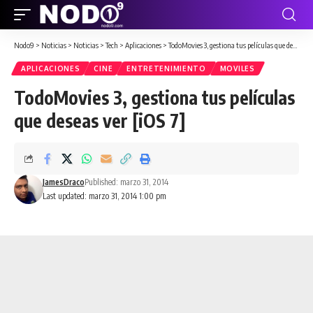
Nodo9
>
Noticias
>
Noticias
>
Tech
>
Aplicaciones
>
TodoMovies 3, gestiona tus películas que deseas ver [iOS 7]
APLICACIONES
CINE
ENTRETENIMIENTO
MOVILES
TodoMovies 3, gestiona tus películas
que deseas ver [iOS 7]
JamesDraco
Published: marzo 31, 2014
Last updated: marzo 31, 2014 1:00 pm