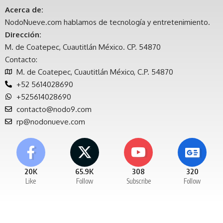
Acerca de:
NodoNueve.com hablamos de tecnología y entretenimiento.
Dirección:
M. de Coatepec, Cuautitlán México. CP. 54870
Contacto:
M. de Coatepec, Cuautitlán México, C.P. 54870
+52 5614028690
+525614028690
contacto@nodo9.com
rp@nodonueve.com
20K
65.9K
308
320
Like
Follow
Subscribe
Follow