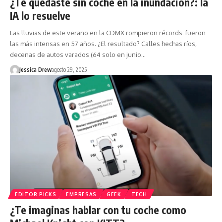
¿Te quedaste sin coche en la inundación?: la
IA lo resuelve
Las lluvias de este verano en la CDMX rompieron récords: fueron
las más intensas en 57 años. ¿El resultado? Calles hechas ríos,
decenas de autos varados (64 solo en junio…
Jessica Drew
agosto 29, 2025
EDITOR PICKS
EMPRESAS
GEEK
TECH
¿Te imaginas hablar con tu coche como