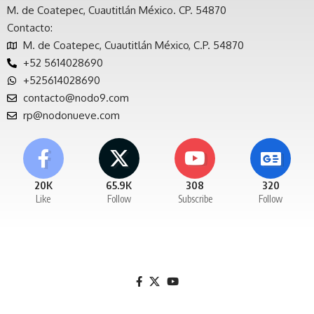
M. de Coatepec, Cuautitlán México. CP. 54870
Contacto:
M. de Coatepec, Cuautitlán México, C.P. 54870
+52 5614028690
+525614028690
contacto@nodo9.com
rp@nodonueve.com
20K
65.9K
308
320
Like
Follow
Subscribe
Follow