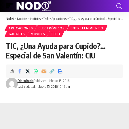
Nodo9
>
Noticias
>
Noticias
>
Tech
>
Aplicaciones
>
TIC, ¿Una Ayuda para Cupido?… Especial de San Valentín: CIU
APLICACIONES
ELECTRÓNICOS
ENTRETENIMIENTO
GADGETS
MOVILES
TECH
TIC, ¿Una Ayuda para Cupido?…
Especial de San Valentín: CIU
DiscoRudo
Published: febrero 15, 2016
Last updated: febrero 15, 2016 10:15 am